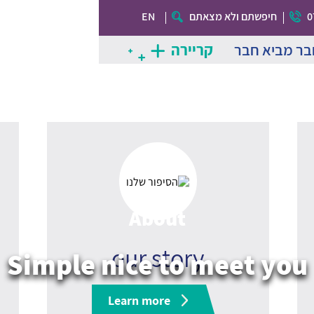
0
חיפשתם ולא מצאתם
EN
בר מביא חבר
קריירה
About
our story
Simple nice to meet you
Learn more